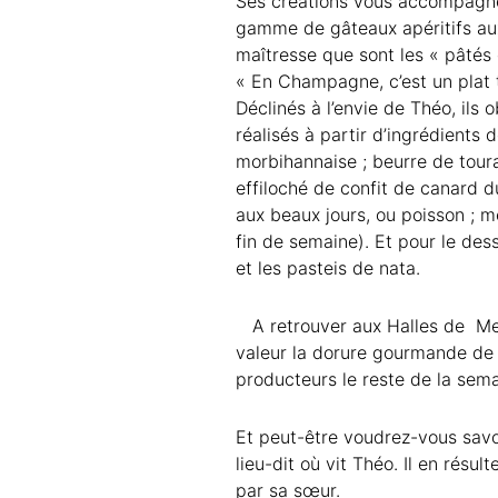
Ses créations vous accompagne
gamme de gâteaux apéritifs aux
maîtresse que sont les « pâtés
« En Champagne, c’est un plat t
Déclinés à l’envie de Théo, ils 
réalisés à partir d’ingrédients 
morbihannaise ; beurre de tour
effiloché de confit de canard 
aux beaux jours, ou poisson ; 
fin de semaine). Et pour le des
et les pasteis de nata.
A retrouver aux Halles de Mer
valeur la dorure gourmande de 
producteurs le reste de la sem
Et peut-être voudrez-vous savo
lieu-dit où vit Théo. Il en résul
par sa sœur.