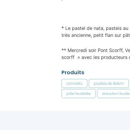
* Le pastel de nata, pasteis au 
très ancienne, petit flan sur pât
** Mercredi soir Pont Scorff, V
scorff » avec les producteurs d
Produits
cannelés
pasteis de Belem
pâte feuilletée
réduction feuille