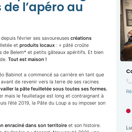
de l’apéro au
 depuis février ses savoureuses
créations
lletée et
produits locaux
: « pâté croûte
 de Belem* et petits gâteaux apéritifs. Et bien
ide.
Tout est maison !
C
héo Babinot a commencé sa carrière en tant que
avant de revenir vers la terre de ses racines
availler la pâte feuilletée sous toutes ses formes.
Ré
 mais le feuilletage est long et contraignant à
epuis l’été 2019, la Pâte du Loup a su imposer son
an enraciné dans son territoire
et son histoire.
Lu