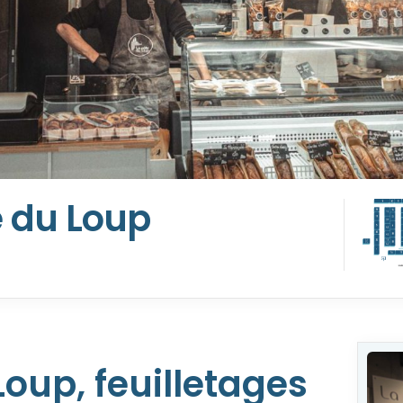
e du Loup
Loup, feuilletages