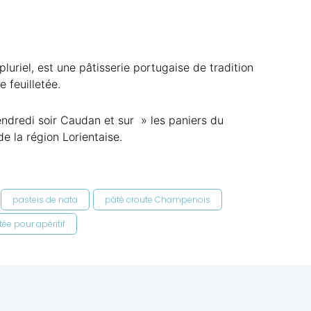
pluriel, est une pâtisserie portugaise de tradition
e feuilletée.
endredi soir Caudan et sur » les paniers du
e la région Lorientaise.
pasteis de nata
pâté croute Champenois
tée pour apéritif