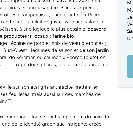
 de l’apéro au dessert. Nouveauté 2021, une
Ma
 graines et parmesan bio. Place aux pièces
Me
 croûtes champenois », Théo étant né à Reims.
Je
raditionnel familial dégusté avec une salade ».
Ve
obéissent à une logique le plus possible
locavore
,
Sa
de
producteurs locaux
:
farine bio
Di
age ; échine de porc et noix de veau bretonnes ;
du Sud-Ouest ; légumes de saison et
de son jardin
merlu de Kéroman ou saumon d’Écosse (plutôt en
sert deux produits phares, les cannelés bordelais
ville sur son étal gris anthracite mettant en
ses feuilletés. mais aussi sur des marchés de
**
aine
.
ir pourquoi le loup ? Tout simplement du nom du
te une belle identité graphique intrigante créée